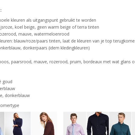
:
oele kleuren als uitgangspunt gebruikt te worden
jsroze, koel beige, geen warm beige of terra tinten
 rozerood, mauve, watermeloenrood
euren: blauw/roze/paars tinten, laat de kleuren van je top terugkom
nkerblauw, donkerpaars (idem kledingkleuren)
mboos, paarsrood, mauve, rozerood, pruim, bordeaux met wat glans of e
sé goud
kerblauw
oze, donkerblauw
 zomertype