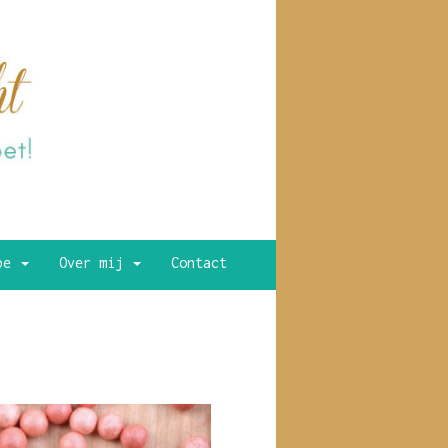
ype
Over mij
Contact