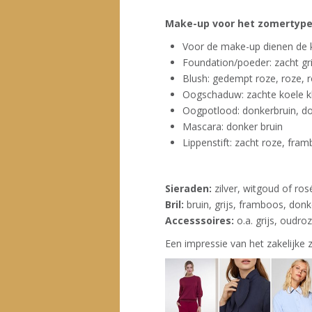
Make-up voor het zomertype
Voor de make-up dienen de k
Foundation/poeder: zacht gri
Blush: gedempt roze, roze,
Oogschaduw: zachte koele kl
Oogpotlood: donkerbruin, do
Mascara: donker bruin
Lippenstift: zacht roze, fra
Sieraden:
zilver, witgoud of ro
Bril:
bruin, grijs, framboos, don
Accesssoires:
o.a. grijs, oudr
Een impressie van het zakelijke