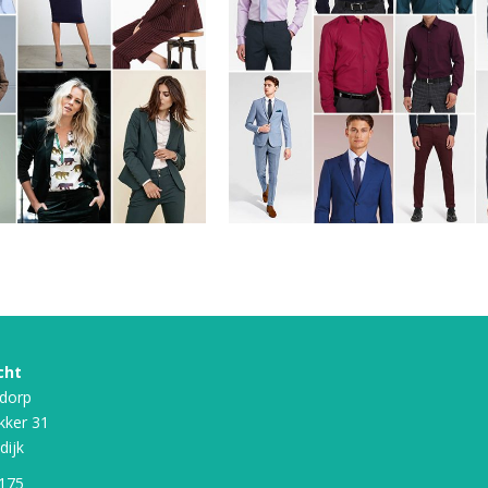
cht
dorp
kker 31
dijk
 175