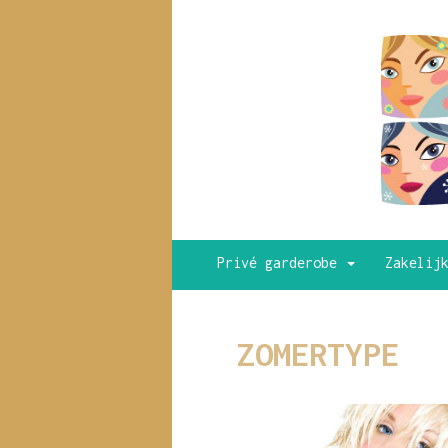
Privé garderobe
Zakelij
ZOMERTYPE