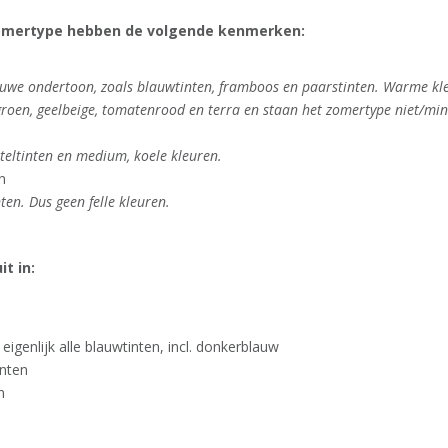
zomertype hebben de volgende kenmerken:
uwe ondertoon, zoals blauwtinten, framboos en paarstinten. Warme kl
 groen, geelbeige, tomatenrood en terra en staan het zomertype niet/mi
steltinten en medium, koele kleuren.
n
nten. Dus geen felle kleuren.
t in:
eigenlijk alle blauwtinten, incl. donkerblauw
inten
n