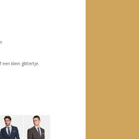
en
en klein glittertje.