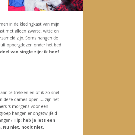
men in de kledingkast van mijn
ast met alleen zwarte, witte en
verzameld zijn. Soms hangen de
ng uit opbergdozen onder het bed
eel van single zijn: ik hoef
an te trekken en of ik zo snel
an deze dames open….. zijn het
mmers ’s morgens voor een
 groep hangen er ongetwijfeld
hangen?
Tip: heb je iets een
Nu niet, nooit niet.