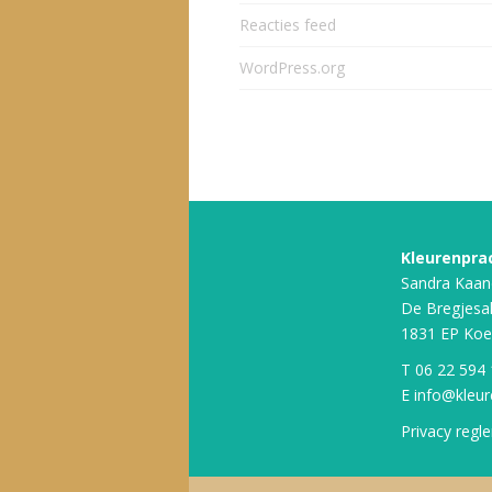
Reacties feed
WordPress.org
Kleurenpra
Sandra Kaan
De Bregjesa
1831 EP Koe
T
06 22 594
E
info@kleur
Privacy regl