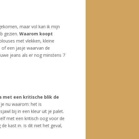
j gekomen, maar vol kan ik mijn
eb gezien.
Waarom koopt
louses met vlekken, kleine
n of een jasje waarvan de
euwe jeans als er nog minstens 7
a met een kritische blik de
 je nu waarom: het is
wl bij in een kleur uit je palet.
zelf met een kritisch oog voor de
e kast in. Is dit niet het geval,