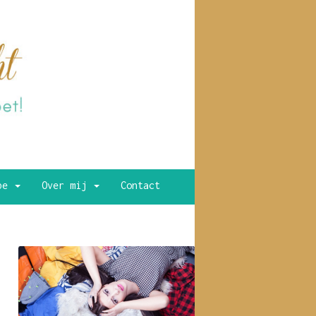
ype
Over mij
Contact