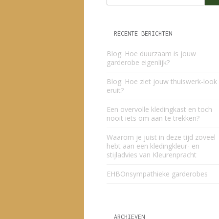
RECENTE BERICHTEN
Blog: Hoe duurzaam is jouw
garderobe eigenlijk?
Blog: Hoe ziet jouw thuiswerk-look
eruit?
Een overvolle kledingkast en toch
nooit iets om aan te trekken?
Waarom je juist in deze tijd zoveel
hebt aan een kledingkleur- en
stijladvies van Kleurenpracht
EHBOnsympathieke garderobes
ARCHIEVEN