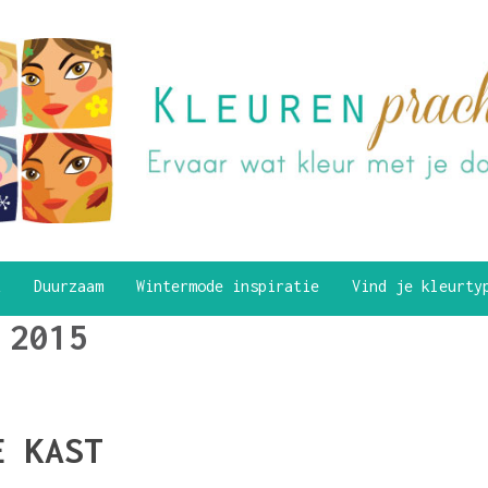
k
Duurzaam
Wintermode inspiratie
Vind je kleurt
 2015
E KAST