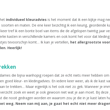
 het
individueel kleuradvies
is het moment dat ik een kijkje mag ne
alle soorten en maten. De ene keer bezichtig ik een keurig, geordende k
keer tref ik een bonte boel van items die de afgelopen twintig jaar 
lerlei kasten in verschillende kamers en ook komt het voor dat kledi
stjes tevoorschijn komt… Ik kan je vertellen,
het allergrootste voord
en. Heerlijk!
rekken
dames die bijna wanhopig roepen dat ze echt niets meer hebben om a
 goed kleur- en kledingadvies. En iedere keer weer, als ik de kast v
aan te trekken… Maar eigenlijk is het ook niet zo gek. Wanneer je i
 overzicht zoek en weet je ook gewoon niet wat je aan moet. Bij deze
ast die nooit gedragen worden en waarom zou je die in je kast laten 
het weg. Neem van mij aan, je gaat het echt niet meer dragen. 