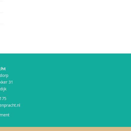
cht
dorp
kker 31
dijk
 175
enpracht.nl
ement