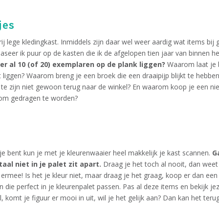
jes
vrij lege kledingkast. Inmiddels zijn daar wel weer aardig wat items bi
aseer ik puur op de kasten die ik de afgelopen tien jaar van binnen h
er al 10 (of 20) exemplaren op de plank liggen?
Waarom laat je b
st liggen? Waarom breng je een broek die een draaipijp blijkt te hebbe
n te zijn niet gewoon terug naar de winkel? En waarom koop je een ni
n om gedragen te worden?
e bent kun je met je kleurenwaaier heel makkelijk je kast scannen.
G
aal niet in je palet zit apart.
Draag je het toch al nooit, dan weet
rmee! Is het je kleur niet, maar draag je het graag, koop er dan een sja
 die perfect in je kleurenpalet passen. Pas al deze items en bekijk je
 komt je figuur er mooi in uit, wil je het gelijk aan? Dan kan het terug d