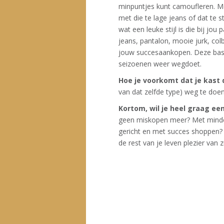
minpuntjes kunt camoufleren. Met
met die te lage jeans of dat te
wat een leuke stijl is die bij j
jeans, pantalon, mooie jurk, colb
jouw succesaankopen. Deze basis
seizoenen weer wegdoet.
Hoe je voorkomt dat je kast 
van dat zelfde type) weg te doe
Kortom, wil je heel graag e
geen miskopen meer? Met minder
gericht en met succes shoppen
de rest van je leven plezier van 