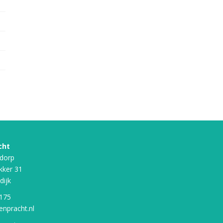
cht
dorp
kker 31
dijk
 175
enpracht.nl