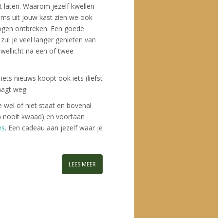
t laten. Waarom jezelf kwellen
ems uit jouw kast zien we ook
 mogen ontbreken. Een goede
 zul je veel langer genieten van
wellicht na een of twee
iets nieuws koopt ook iets (liefst
aagt weg.
e wel of niet staat en bovenal
n nooit kwaad) en voortaan
es
. Een cadeau aan jezelf waar je
LEES MEER