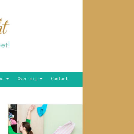
ype
Over mij
Contact