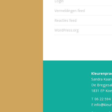
Login
Vermeldingen feed
Reacties feed
WordPress.org
Kleurenpra
Sandra Kaan
De Bregjesa
1831 EP Koe
T
06 22 594
E
info@kleur