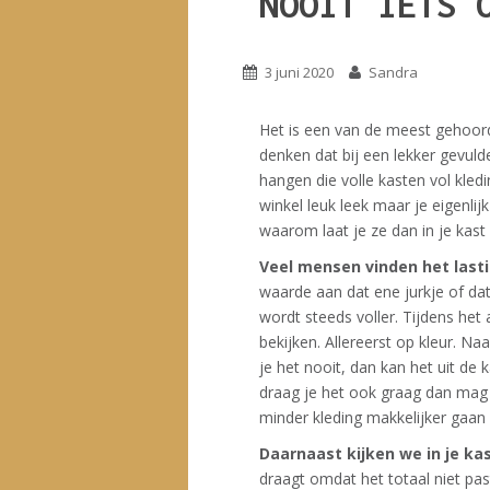
NOOIT IETS 
3 juni 2020
Sandra
Het is een van de meest gehoord
denken dat bij een lekker gevulde
hangen die volle kasten vol kledi
winkel leuk leek maar je eigenl
waarom laat je ze dan in je kas
Veel mensen vinden het last
waarde aan dat ene jurkje of dat
wordt steeds voller. Tijdens het
bekijken. Allereerst op kleur. Na
je het nooit, dan kan het uit de k
draag je het ook graag dan mag h
minder kleding makkelijker gaan
Daarnaast kijken we in je kast
draagt omdat het totaal niet pas