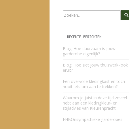
RECENTE BERICHTEN
Blog: Hoe duurzaam is jouw
garderobe eigenlijk?
Blog: Hoe ziet jouw thuiswerk-look
eruit?
Een overvolle kledingkast en toch
nooit iets om aan te trekken?
Waarom je juist in deze tijd zoveel
hebt aan een kledingkleur- en
stijladvies van Kleurenpracht
EHBOnsympathieke garderobes