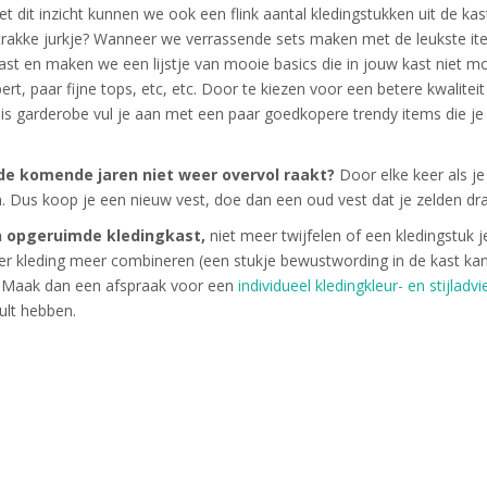
 dit inzicht kunnen we ook een flink aantal kledingstukken uit de kas
 strakke jurkje? Wanneer we verrassende sets maken met de leukste it
ou past en maken we een lijstje van mooie basics die in jouw kast niet
ert, paar fijne tops, etc, etc. Door te kiezen voor een betere kwaliteit
 garderobe vul je aan met een paar goedkopere trendy items die je 
de komende jaren niet weer overvol raakt?
Door elke keer als je 
n. Dus koop je een nieuw vest, doe dan een oud vest dat je zelden dr
en opgeruimde kledingkast,
niet meer twijfelen of een kledingstuk j
 kleding meer combineren (een stukje bewustwording in de kast ka
? Maak dan een afspraak voor een
individueel kledingkleur- en stijladvi
zult hebben.