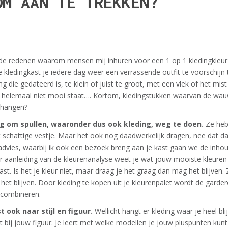
OM AAN TE TREKKEN?
e redenen waarom mensen mij inhuren voor een 1 op 1 kledingkleur- e
 kledingkast je iedere dag weer een verrassende outfit te voorschijn t
ng die gedateerd is, te klein of juist te groot, met een vlek of het mist
ijk helemaal niet mooi staat…. Kortom, kledingstukken waarvan de wa
t hangen?
ig om spullen, waaronder dus ook kleding, weg te doen.
Ze heb
 schattige vestje. Maar het ook nog daadwerkelijk dragen, nee dat da
 advies, waarbij ik ook een bezoek breng aan je kast gaan we de inho
ar aanleiding van de kleurenanalyse weet je wat jouw mooiste kleuren zi
ast. Is het je kleur niet, maar draag je het graag dan mag het blijven. Z
et blijven. Door kleding te kopen uit je kleurenpalet wordt de garde
 combineren.
 ook naar stijl en figuur.
Wellicht hangt er kleding waar je heel bl
t bij jouw figuur. Je leert met welke modellen je jouw pluspunten ku