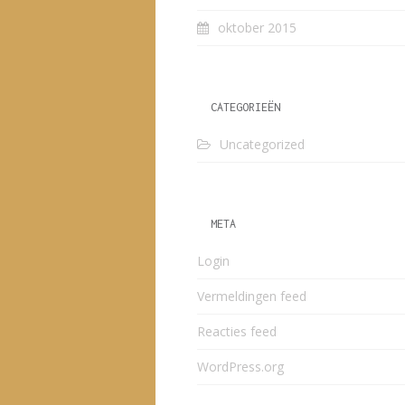
oktober 2015
CATEGORIEËN
Uncategorized
META
Login
Vermeldingen feed
Reacties feed
WordPress.org