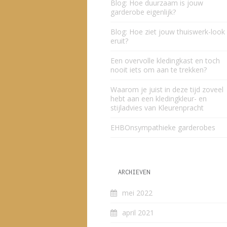
Blog: Hoe duurzaam is jouw
garderobe eigenlijk?
Blog: Hoe ziet jouw thuiswerk-look
eruit?
Een overvolle kledingkast en toch
nooit iets om aan te trekken?
Waarom je juist in deze tijd zoveel
hebt aan een kledingkleur- en
stijladvies van Kleurenpracht
EHBOnsympathieke garderobes
ARCHIEVEN
mei 2022
april 2021