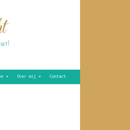
ype
Over mij
Contact