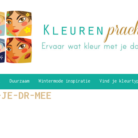
k
Duurzaam
Wintermode inspiratie
Vind je kleurt
-JE-DR-MEE