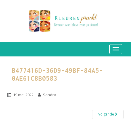
TOGGLE
B477416D-36D9-49BF-84A5-
0AE61C8B0583
19 mei 2022
Sandra
Volgende