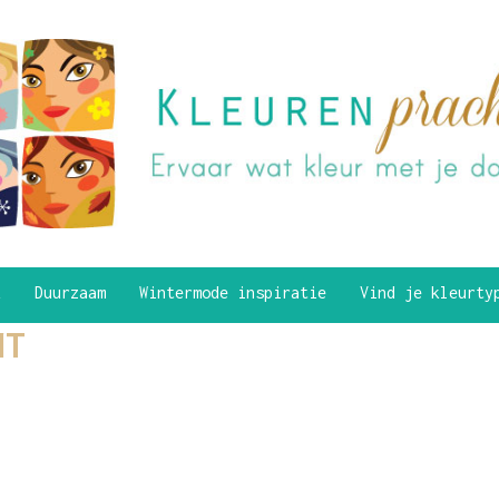
k
Duurzaam
Wintermode inspiratie
Vind je kleurt
HT