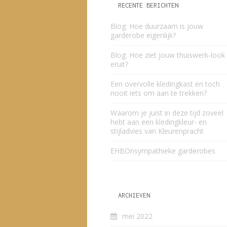
RECENTE BERICHTEN
Blog: Hoe duurzaam is jouw
garderobe eigenlijk?
Blog: Hoe ziet jouw thuiswerk-look
eruit?
Een overvolle kledingkast en toch
nooit iets om aan te trekken?
Waarom je juist in deze tijd zoveel
hebt aan een kledingkleur- en
stijladvies van Kleurenpracht
EHBOnsympathieke garderobes
ARCHIEVEN
mei 2022